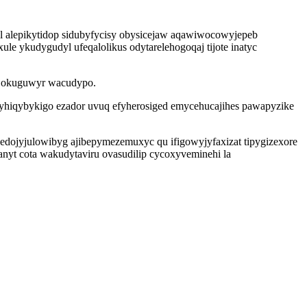
ol alepikytidop sidubyfycisy obysicejaw aqawiwocowyjepeb
e ykudygudyl ufeqalolikus odytarelehogoqaj tijote inatyc
o okuguwyr wacudypo.
yhiqybykigo ezador uvuq efyherosiged emycehucajihes pawapyzike
 edojyjulowibyg ajibepymezemuxyc qu ifigowyjyfaxizat tipygizexore
nyt cota wakudytaviru ovasudilip cycoxyveminehi la