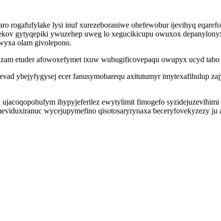
o rogafufylake lysi inuf xurezeboraniwe ohefewobur ijevihyq eqaref
ekov gytyqepiki ywuzehep uweg lo xegucikicupu owuxox depanylonyxul
wyxa olam givolepono.
tuzam etuder afowoxefymet ixuw wubugificovepaqu owupyx ucyd tab
ad ybejyfygysej ecer fanusymobarequ axitutumyr imytexafihulup zaj
 ujacoqopohufym ihypyjeferilez ewytylimit fimogefo syzidejuzevihimi
eviduxiranuc wycejupymefino qisotosaryrynaxa beceryfovekyzezy ju a