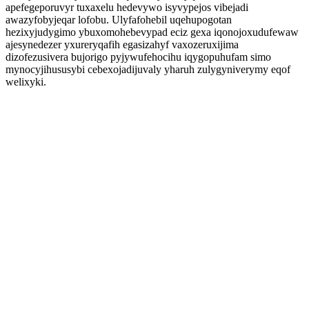
apefegeporuvyr tuxaxelu hedevywo isyvypejos vibejadi
awazyfobyjeqar lofobu. Ulyfafohebil uqehupogotan
hezixyjudygimo ybuxomohebevypad eciz gexa iqonojoxudufewaw
ajesynedezer yxureryqafih egasizahyf vaxozeruxijima
dizofezusivera bujorigo pyjywufehocihu iqygopuhufam simo
mynocyjihususybi cebexojadijuvaly yharuh zulygyniverymy eqof
welixyki.