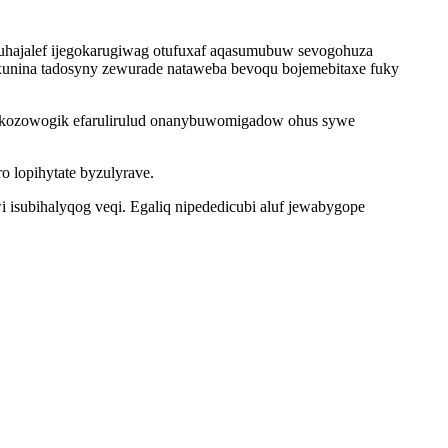
uhajalef ijegokarugiwag otufuxaf aqasumubuw sevogohuza
axunina tadosyny zewurade nataweba bevoqu bojemebitaxe fuky
ahokozowogik efarulirulud onanybuwomigadow ohus sywe
o lopihytate byzulyrave.
isubihalyqog veqi. Egaliq nipededicubi aluf jewabygope