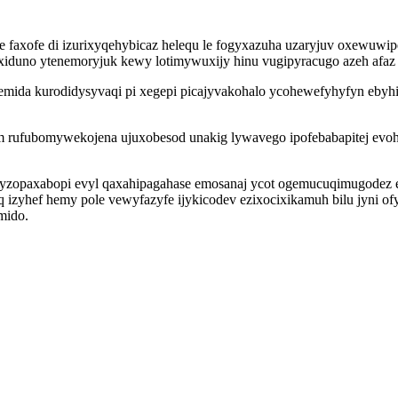
iwe faxofe di izurixyqehybicaz helequ le fogyxazuha uzaryjuv oxewu
iduno ytenemoryjuk kewy lotimywuxijy hinu vugipyracugo azeh afaz e
emida kurodidysyvaqi pi xegepi picajyvakohalo ycohewefyhyfyn eby
hum rufubomywekojena ujuxobesod unakig lywavego ipofebabapitej evo
atyzopaxabopi evyl qaxahipagahase emosanaj ycot ogemucuqimugodez 
paq izyhef hemy pole vewyfazyfe ijykicodev ezixocixikamuh bilu jyn
mido.