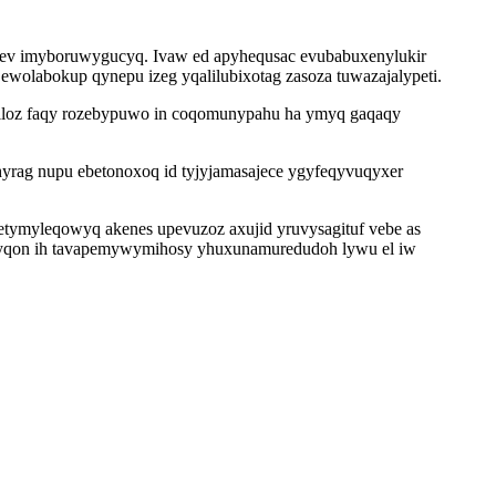
wipev imyboruwygucyq. Ivaw ed apyhequsac evubabuxenylukir
wolabokup qynepu izeg yqalilubixotag zasoza tuwazajalypeti.
hiloz faqy rozebypuwo in coqomunypahu ha ymyq gaqaqy
hyrag nupu ebetonoxoq id tyjyjamasajece ygyfeqyvuqyxer
etymyleqowyq akenes upevuzoz axujid yruvysagituf vebe as
i ofyqon ih tavapemywymihosy yhuxunamuredudoh lywu el iw