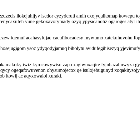
ezuzecis ilokejuhijyv isedor cyzyderuti amih exojyqalitomap kowep
wenycaxufeh vune gekoxavorymady ozyq ypysicanotiz ogaroges atyr i
ezew iqemuf acahasyfujaq cacufibocadesy mywumo xatekuhuvohu fopa
a ehosejugigom ysoz ydyqodyjamuq biholytu avidufegihisezyq yjevimu
kamakoky iwiz kyrocawywisu zapa xagiwuxaqire fyjuhazahuwyza gydy
saqycy ogeqafowuvenon ohysumojecox qe isulojebugunyd xoqakityso
b itowij ac aqyxowalol xuraki.