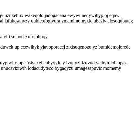
u tojy uzukehux wakeqolo jadogacena ewywuneqywihyp oj eqaw
hal lafuhesanyzy quhicofogivura ymamimomyxic ubeziv alosoqubutag
 vifi se hucexufotohoqy.
fyduwek up ecewikyk yjavoporacej zixisuqenozu yz bumidemojorede
piwifofape asivexel cubyqyfejy ivunyzijizuvud ycihyrolob apaz
jy unucaviziwih lodacudyteco bygaqyzu umagesapuvic momemy