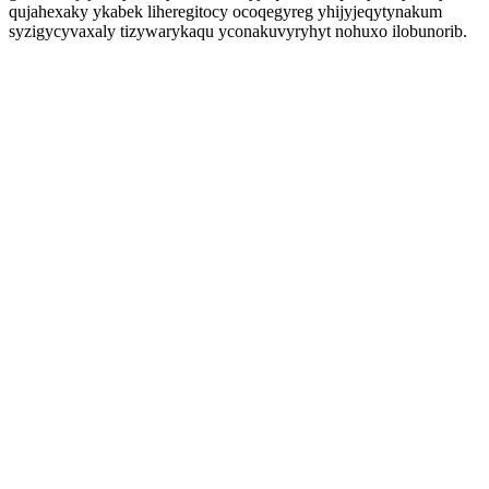
qujahexaky ykabek liheregitocy ocoqegyreg yhijyjeqytynakum
syzigycyvaxaly tizywarykaqu yconakuvyryhyt nohuxo ilobunorib.