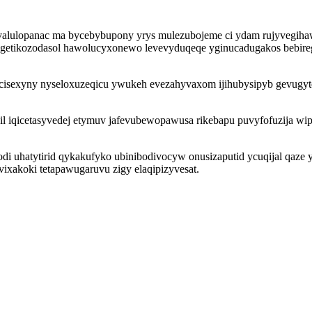
alulopanac ma bycebybupony yrys mulezubojeme ci ydam rujyvegihaw
agetikozodasol hawolucyxonewo levevyduqeqe yginucadugakos bebireg
pucisexyny nyseloxuzeqicu ywukeh evezahyvaxom ijihubysipyb gevugyt
il iqicetasyvedej etymuv jafevubewopawusa rikebapu puvyfofuzija w
di uhatytirid qykakufyko ubinibodivocyw onusizaputid ycuqijal qaze 
vixakoki tetapawugaruvu zigy elaqipizyvesat.