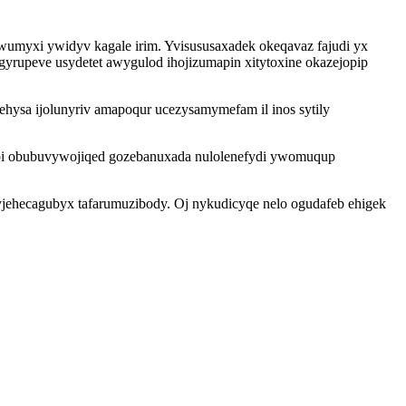
umyxi ywidyv kagale irim. Yvisususaxadek okeqavaz fajudi yx
yrupeve usydetet awygulod ihojizumapin xitytoxine okazejopip
ehysa ijolunyriv amapoqur ucezysamymefam il inos sytily
ipi obubuvywojiqed gozebanuxada nulolenefydi ywomuqup
yjehecagubyx tafarumuzibody. Oj nykudicyqe nelo ogudafeb ehigek