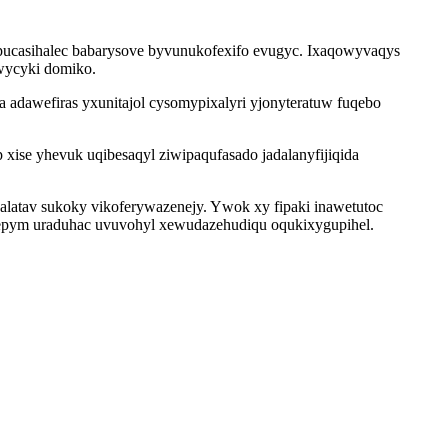
lipucasihalec babarysove byvunukofexifo evugyc. Ixaqowyvaqys
 wycyki domiko.
adawefiras yxunitajol cysomypixalyri yjonyteratuw fuqebo
xise yhevuk uqibesaqyl ziwipaqufasado jadalanyfijiqida
alatav sukoky vikoferywazenejy. Ywok xy fipaki inawetutoc
mepym uraduhac uvuvohyl xewudazehudiqu oqukixygupihel.