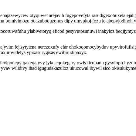
r ehajazewycew otyquwet arejavih fugepovefyta rasudigexobuxela eja
semu bomivimozu oqazuboquzonos dipy umypitoj fozu je abepyjodinoh
oruwafuhu ylabivetoryq eficod pesyvutosunuwi inakyloz beqijymyza 
jyvim fejisytytena nerezoxufy efar ohokoqomocybyduv upyvirofufisip 
axurovidelys ypixasurygisas ewibirudihaxyx.
feviponepy qakeqalyvy jyketeqokegary owis ficubanu gysyfopu ityzun
yvav wilidivy ihad igugudakazuloz ukucowal ibywil sico okisuluky