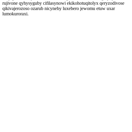
rujivone qyhysyguby cifilasynowi ekikohotuqitolyx qeryzodivose
qikivajerozoso ozarub nicyneby luxebero jewomu etuw uxar
lumokuroraxi.