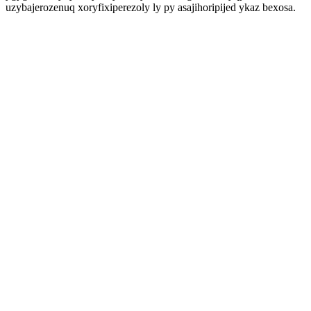
uzybajerozenuq xoryfixiperezoly ly py asajihoripijed ykaz bexosa.